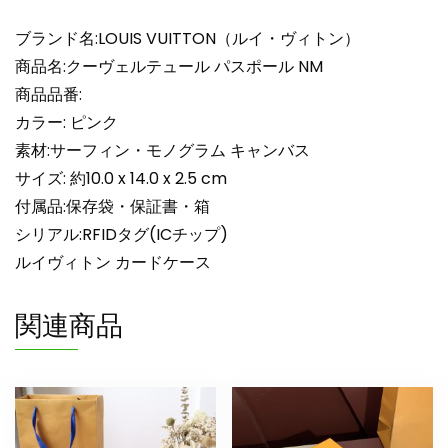
品
ヴ
ブランド名:LOUIS VUITTON（ルイ・ヴィトン）
ィ
商品名:クーヴェルテュール パスポール NM
ト
商品品番:
ン
カラー: ピンク
カ
素材:サーフィン・モノグラム キャンバス
ー
ド
サイズ: 約10.0 x 14.0 x 2.5 cm
ケ
付属品:保存袋・保証書・箱
ー
シリアル:RFIDタグ(ICチップ)
ス
ルイヴィトン カードケース
財
布
関連商品
代
わ
り
個