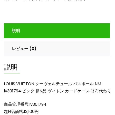
ヴ
ェ
ル
テ
ュ
説明
ー
ル
パ
レビュー (0)
ス
ポ
ー
説明
ル
NM
lv301794
LOUIS VUITTON クーヴェルテュール パスポール NM
ピ
lv301794 ピンク 超N品 ヴィトン カードケース 財布代わり
ン
ク
商品管理番号:lv301794
超
N
超N品価格:13,100円