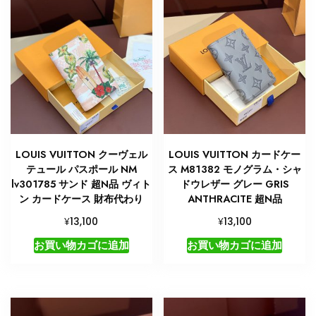
イ
ヴ
ィ
ト
ン
カ
ー
ド
ケ
LOUIS VUITTON クーヴェル
LOUIS VUITTON カードケー
ー
テュール パスポール NM
ス M81382 モノグラム・シャ
ス
lv301785 サンド 超N品 ヴィト
ドウレザー グレー GRIS
新
ン カードケース 財布代わり
ANTHRACITE 超N品
作
¥
¥
13,100
13,100
個
お買い物カゴに追加
お買い物カゴに追加