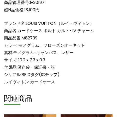
ー
商品管理番号:lv301971
ム
超N品価格:13,100円
フ
ロ
ブランド名:LOUIS VUITTON（ルイ・ヴィトン）
ー
商品名:カードケース ポルト カルト･LV チャーム
ズ
商品品番:M82739
ン
カラー: モノグラム、フローズンオーキッド
オ
ー
素材:モノグラム･キャンバス、レザー
キ
サイズ: 10.2 x 7.3 x 0.3
ッ
付属品:保存袋・保証書・箱
ド
シリアル:RFIDタグ(ICチップ)
モ
ルイヴィトン カードケース
ノ
グ
関連商品
ラ
ム
lv301971
ル