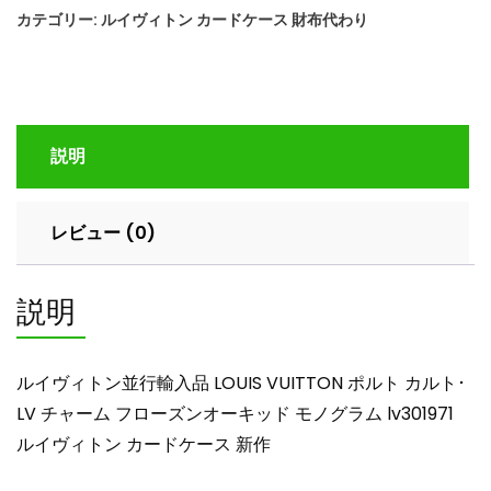
ィ
カテゴリー:
ルイヴィトン カードケース 財布代わり
ト
ン
並
行
輸
説明
入
品
LOUIS
レビュー (0)
VUITTON
ポ
ル
説明
ト
カ
ル
ルイヴィトン並行輸入品 LOUIS VUITTON ポルト カルト･
ト･
LV チャーム フローズンオーキッド モノグラム lv301971
LV
ルイヴィトン カードケース 新作
チ
ャ