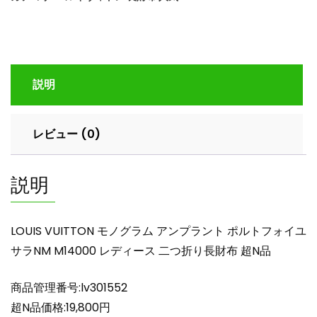
グ
ラ
ム
ア
ン
説明
プ
ラ
ン
レビュー (0)
ト
ポ
ル
説明
ト
フ
ォ
LOUIS VUITTON モノグラム アンプラント ポルトフォイユ
イ
サラNM M14000 レディース 二つ折り長財布 超N品
ユ
サ
商品管理番号:lv301552
ラ
NM
超N品価格:19,800円