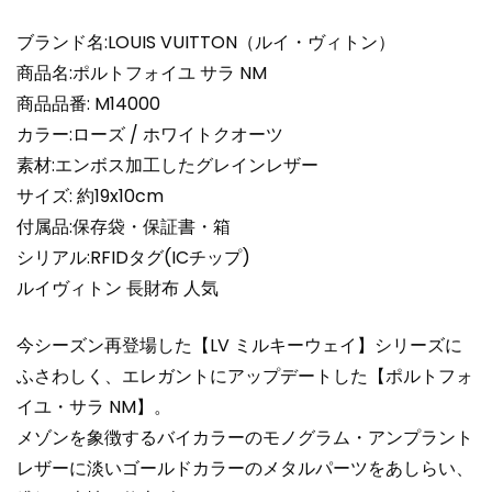
M14000
レ
ブランド名:LOUIS VUITTON（ルイ・ヴィトン）
デ
商品名:ポルトフォイユ サラ NM
ィ
商品品番: M14000
ー
カラー:ローズ / ホワイトクオーツ
ス
素材:エンボス加工したグレインレザー
二
つ
サイズ: 約19x10cm
折
付属品:保存袋・保証書・箱
り
シリアル:RFIDタグ(ICチップ)
長
ルイヴィトン 長財布 人気
財
布
今シーズン再登場した【LV ミルキーウェイ】シリーズに
超
ふさわしく、エレガントにアップデートした【ポルトフォ
N
品
イユ・サラ NM】。
個
メゾンを象徴するバイカラーのモノグラム・アンプラント
レザーに淡いゴールドカラーのメタルパーツをあしらい、