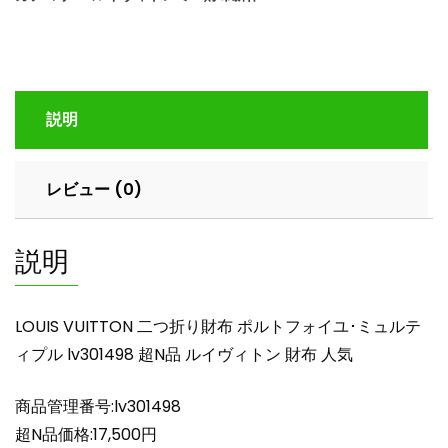
折
り
財
布
ポ
説明
ル
ト
フ
レビュー (0)
ォ
イ
ユ･
説明
ミ
ュ
ル
LOUIS VUITTON 二つ折り財布 ポルトフォイユ･ミュルテ
テ
ィプル lv301498 超N品 ルイヴィトン 財布 人気
ィ
プ
商品管理番号:lv301498
ル
lv301498
超N品価格:17,500円