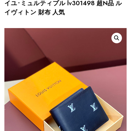
イユ･ミュルティプル lv301498 超N品 ル
イヴィトン 財布 人気