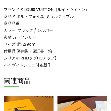
超
N
ブランド名:LOUIS VUITTON（ルイ・ヴィトン）
品
商品名:ポルトフォイユ･ミュルティプル
ル
商品品番:
イ
カラー: ブラック / シルバー
ヴ
素材:カーフレザー
ィ
ト
サイズ: 約12/9cm
ン
付属品:保存袋・保証書・箱
財
シリアル:RFIDタグ(ICチップ)
布
ルイヴィトンミニ財布新作
人
気
関連商品
個