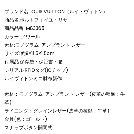
LOUIS
VUITTON
ブランド名:LOUIS VUITTON（ルイ・ヴィトン）
M83365
商品名:ポルトフォイユ・リサ
ノ
商品品番: M83365
ワ
カラー: ノワール
ー
素材:モノグラム･アンプラント レザー
ル
超
サイズ: 約9×11.5×1.5cm
N
付属品:保存袋・保証書・箱
品
シリアル:RFIDタグ(ICチップ)
個
ルイヴィトンミニ財布新作
素材：モノグラム･アンプラント レザー(皮革の種類：牛
革)
ライニング：グレインレザー(皮革の種類：牛革)
金具(色：ゴールド)
スナップボタン開閉式