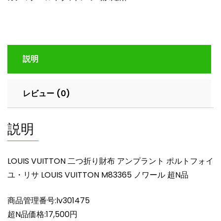
折
り
財
布
ア
説明
ン
プ
ラ
レビュー (0)
ン
ト
ポ
説明
ル
ト
フ
LOUIS VUITTON 二つ折り財布 アンプラント ポルトフォイ
ォ
ユ・リサ LOUIS VUITTON M83365 ノワール 超N品
イ
ユ・
商品管理番号:lv301475
リ
サ
超N品価格:17,500円