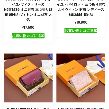
イユ･ヴィクトリーヌ
イユ・パイロット 三つ折り財布
lv301536 ミニ財布 三つ折り財
ルイヴィトン 財布 レディース
布 超N品 ヴィトン ミニ財布 人
M82556 超N品
気
¥
19,800
¥
17,500
お買い物カゴに追加
お買い物カゴに追加