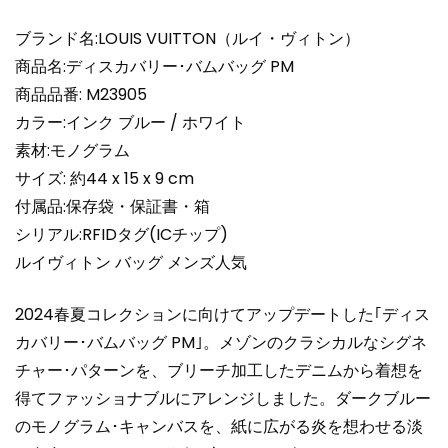
PM
M23905
ブランド名:LOUIS VUITTON（ルイ・ヴィトン）
シ
商品名:ディスカバリー･バムバッグ PM
ョ
商品品番: M23905
ル
カラー:インク ブルー / ホワイト
ダ
素材:モノグラム
ー
バ
サイズ: 約44 x 15 x 9 cm
ッ
付属品:保存袋・保証書・箱
グ
シリアル:RFIDタグ(ICチップ)
超
ルイヴィトン バッグ メンズ人気
N
品
2024春夏コレクションに向けてアップデートした｢ディス
個
カバリー･バムバッグ PM｣。メゾンのクラシカルなシグネ
チャー･パターンを、ブリーチ加工したデニムから着想を
得てファッショナブルにアレンジしました。ダークブルー
のモノグラム･キャンバスを、紙に広がる炎を想わせる淡