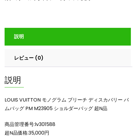
グ
ラ
ム
ブ
リ
説明
ー
チ
デ
レビュー (0)
ィ
ス
カ
説明
バ
リ
ー
LOUIS VUITTON モノグラム ブリーチ ディスカバリー バ
バ
ムバッグ PM M23905 ショルダーバッグ 超N品
ム
バ
商品管理番号:lv301588
ッ
グ
超N品価格:35,000円