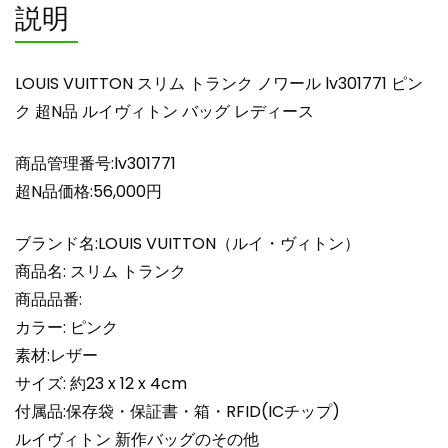
説明
ン
ク
超
LOUIS VUITTON スリム トランク ノワール lv301771 ピン
N
ク 超N品 ルイヴィトン バッグ レディース
品
ル
商品管理番号:lv301771
イ
ヴ
超N品価格:56,000円
ィ
ト
ブランド名:LOUIS VUITTON（ルイ・ヴィトン）
ン
商品名: スリム トランク
バ
商品品番:
ッ
カラー: ピンク
グ
素材:レザー
レ
デ
サイズ: 約23 x 12 x 4cm
ィ
付属品:保存袋・保証書・箱・RFID(ICチップ)
ー
ルイヴィトン 新作バッグのその他