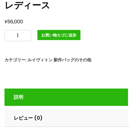
レディース
¥
56,000
LOUIS
お買い物カゴに追加
VUITTON
ス
リ
カテゴリー:
ルイヴィトン 新作バッグのその他
ム
ト
ラ
ン
ク
説明
ノ
ワ
ー
レビュー (0)
ル
lv301771
ピ