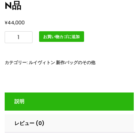
N品
¥
44,000
LOUIS
お買い物カゴに追加
VUITTON
M11637
LV
カテゴリー:
ルイヴィトン 新作バッグのその他
コ
ロ
ラ
ド
ス
説明
テ
ィ
ー
レビュー (0)
マ
ー
15