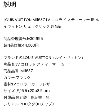
説明
ル
イ
ヴ
LOUIS VUITTON M11637 LV コロラド スティーマー 15 ル
ィ
イヴィトン リュックサック 超N品
ト
ン
商品管理番号:lv301655
リ
ュ
超N品価格:44,000円
ッ
ク
ブランド名:LOUIS VUITTON（ルイ・ヴィトン）
サ
商品名:LV コロラド スティーマー 15
ッ
商品品番: M11637
ク
カラー:ブラック
超
素材:LVコロラドカーフレザー
N
品
サイズ: 約16.5 x20 x8.5 cm
個
付属品:保存袋・保証書・箱
シリアル:RFIDタグ(ICチップ)