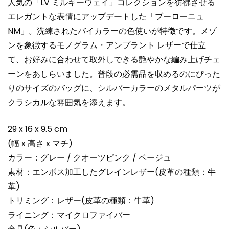
人気の「LV ミルキーウェイ」コレクションを彷彿させる
エレガントな表情にアップデートした「ブーローニュ
NM」。洗練されたバイカラーの色使いが特徴です。メゾ
ンを象徴するモノグラム・アンプラント レザーで仕立
て、お好みに合わせて取外しできる艶やかな編み上げチェ
ーンをあしらいました。普段の必需品を収めるのにぴった
りのサイズのバッグに、シルバーカラーのメタルパーツが
クラシカルな雰囲気を添えます。
29 x 16 x 9.5 cm
(幅 x 高さ x マチ)
カラー：グレー / クオーツピンク / ベージュ
素材：エンボス加工したグレインレザー(皮革の種類：牛
革)
トリミング：レザー(皮革の種類：牛革)
ライニング：マイクロファイバー