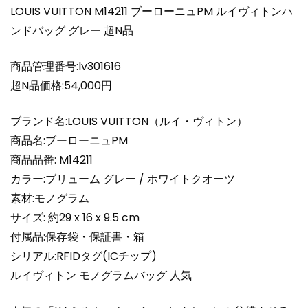
ン
LOUIS VUITTON M14211 ブーローニュPM ルイヴィトンハ
ド
ンドバッグ グレー 超N品
バ
ッ
商品管理番号:lv301616
グ
グ
超N品価格:54,000円
レ
ー
ブランド名:LOUIS VUITTON（ルイ・ヴィトン）
超
商品名:ブーローニュPM
N
商品品番: M14211
品
カラー:ブリューム グレー / ホワイトクオーツ
個
素材:モノグラム
サイズ: 約29 x 16 x 9.5 cm
付属品:保存袋・保証書・箱
シリアル:RFIDタグ(ICチップ)
ルイヴィトン モノグラムバッグ 人気