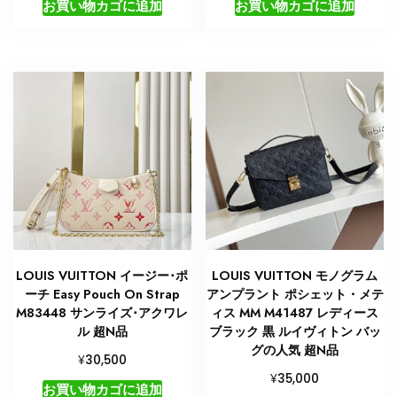
お買い物カゴに追加
お買い物カゴに追加
LOUIS VUITTON イージー･ポ
LOUIS VUITTON モノグラム
ーチ Easy Pouch On Strap
アンプラント ポシェット・メテ
M83448 サンライズ･アクワレ
ィス MM M41487 レディース
ル 超N品
ブラック 黒 ルイヴィトン バッ
グの人気 超N品
¥
30,500
¥
35,000
お買い物カゴに追加