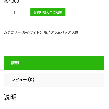
¥
54,000
LOUIS
お買い物カゴに追加
VUITTON
M14211
ブ
カテゴリー:
ルイヴィトン モノグラムバッグ 人気
ー
ロ
ー
ニ
ュ
説明
PM
ル
イ
レビュー (0)
ヴ
ィ
ト
説明
ン
ハ