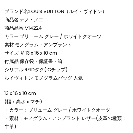
レ
ー/
ブランド名:LOUIS VUITTON（ルイ・ヴィトン）
ホ
商品名:ナノ・ノエ
ワ
商品品番:M14224
イ
カラー:ブリューム グレー / ホワイトクオーツ
ト
素材:モノグラム・アンプラント
ク
オ
サイズ: 約13 x 16 x 10 cm
ー
付属品:保存袋・保証書・箱
ツ
シリアル:RFIDタグ(ICチップ)
M14224
ルイヴィトン モノグラムバッグ 人気
超
N
13 x 16 x 10 cm
品
(幅 x 高さ x マチ)
個
・カラー：ブリューム グレー / ホワイトクオーツ
・素材：モノグラム・アンプラント レザー(皮革の種類：
牛革)