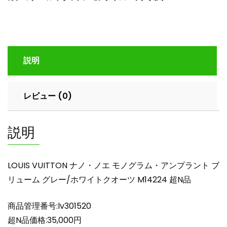
ノ
エ
モ
ノ
グ
説明
ラ
ム・
ア
レビュー (0)
ン
プ
ラ
説明
ン
ト
ブ
LOUIS VUITTON ナノ・ノエ モノグラム・アンプラント ブ
リ
リューム グレー/ホワイトクオーツ M14224 超N品
ュ
ー
商品管理番号:lv301520
ム
グ
超N品価格:35,000円