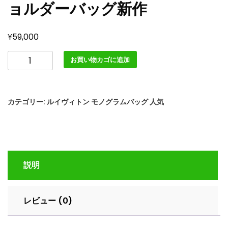
ョルダーバッグ新作
¥
59,000
LOUIS
お買い物カゴに追加
VUITTON
ド
ー
カテゴリー:
ルイヴィトン モノグラムバッグ 人気
フ
ィ
ー
ヌ
M22597
説明
カ
ー
フ
レビュー (0)
レ
ザ
ー