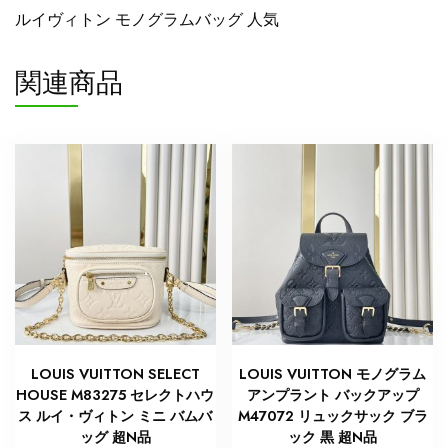
バ
ルイヴィトン モノグラムバッグ 人気
ッ
グ
関連商品
新
作
個
LOUIS VUITTON SELECT
LOUIS VUITTON モノグラム
HOUSE M83275 セレクトハウ
アンプラント バックアップ
ス ルイ・ヴィトン ミニ バムバ
M47072 リュックサック ブラ
ッグ 超N品
ック 黒 超N品