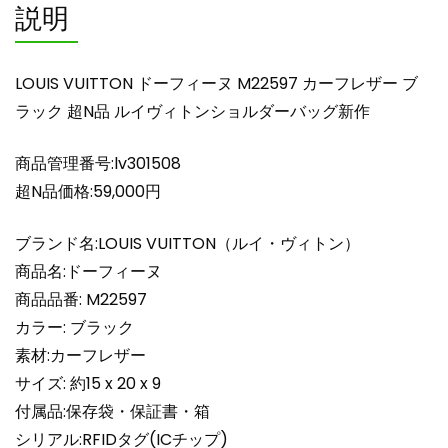
説明
ブ
ラ
ッ
LOUIS VUITTON ドーフィーヌ M22597 カーフレザー ブ
ク
ラック 超N品 ルイヴィトンショルダーバッグ新作
超
N
商品管理番号:lv301508
品
ル
超N品価格:59,000円
イ
ヴ
ブランド名:LOUIS VUITTON（ルイ・ヴィトン）
ィ
商品名:ドーフィーヌ
ト
商品品番: M22597
ン
カラー: ブラック
シ
素材:カーフレザー
ョ
ル
サイズ: 約15 x 20 x 9
ダ
付属品:保存袋・保証書・箱
ー
シリアル:RFIDタグ(ICチップ)