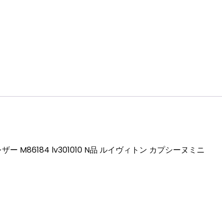
ン
カ
プ
シ
ー
ヌ
ミ
ニ
個
 M86184 lv301010 N品 ルイヴィトン カプシーヌミニ