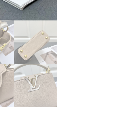
ラ
ウ
ン
ト
リ
ヨ
ン
レ
ザ
ー
M86184
lv301010
N
品
ル
イ
ヴ
ィ
ト