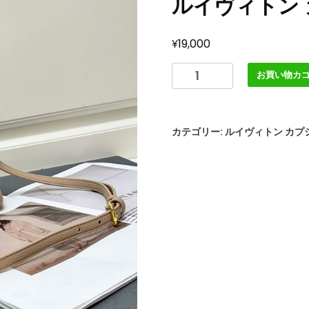
ルイヴィトン
¥
19,000
ル
お買い物カ
イ
ヴ
ィ
カテゴリー:
ルイヴィトン カプ
ト
ン
カ
プ
シ
ー
ヌ
MINI
モ
カ
ブ