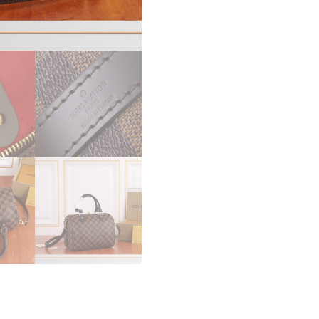
エ
ー
ル
25
N40575
ダ
ミ
エ・
エ
ヌ
べ
キ
ャ
ン
バ
ス
ブ
ラ
ウ