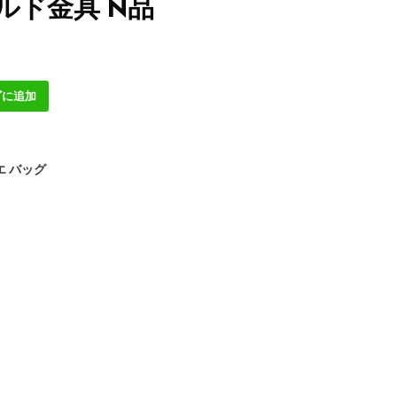
ルド金具 N品
ゴに追加
エ バッグ