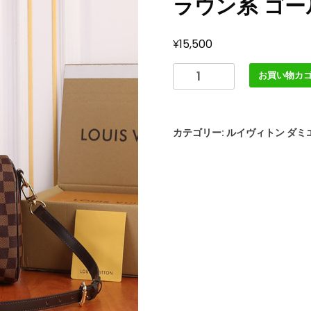
ラウン系 ゴー
¥
15,500
ル
お買い物カ
イ
ヴ
ィ
カテゴリー:
ルイヴィトン ダミ
ト
ン
ス
ピ
ー
デ
ィ・
バ
ン
ド
リ