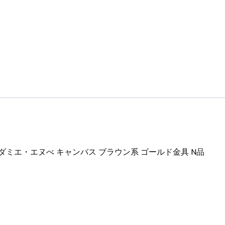
ン
系
ゴ
ー
ル
ド
金
具
N
品
個
 ダミエ・エヌべ キャンバス ブラウン系 ゴールド金具 N品