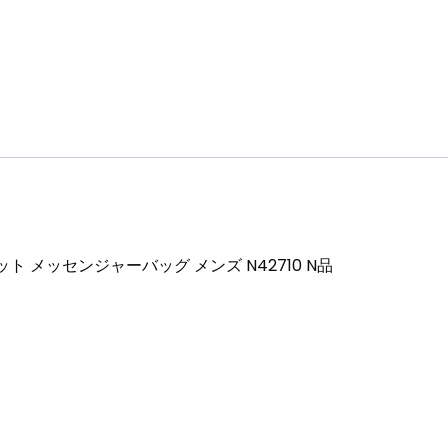
ン
ズ
N42710
N
品
個
ト メッセンジャーバッグ メンズ N42710 N品