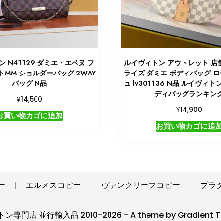
 N41129 ダミエ・エベヌ フ
ルイヴィトン アウトレット 店舗 
MM ショルダーバッグ 2WAY
ライズ ダミエ ボディバッグ 
バッグ N品
ュ lv301136 N品 ルイヴィト
ディバッグランキン
¥
14,500
¥
14,900
お買い物カゴに追加
お買い物カゴに追
ー
エルメスコピー
ヴァンクリーフコピー
プラ
専門店 並行輸入品 2010-2026 - A theme by Gradient T