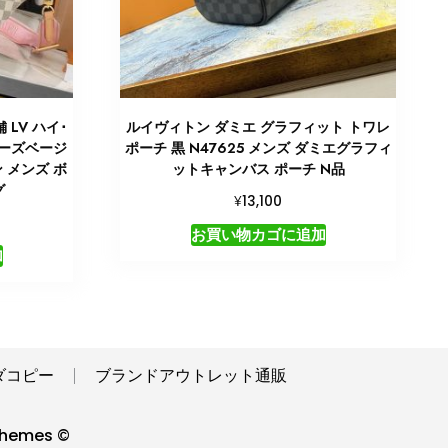
LV ハイ･
ルイヴィトン ダミエ グラフィット トワレ
ローズベージ
ポーチ 黒 N47625 メンズ ダミエグラフィ
ン メンズ ボ
ットキャンバス ポーチ N品
グ
¥
13,100
お買い物カゴに追加
加
ダコピー
ブランドアウトレット通販
hemes ©