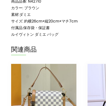
商品品番: N42710
カラー: ブラウン
素材:ダミエ
サイズ: 約横26cm×縦20cm×マチ7cm
付属品:保存袋・保証書
ルイヴィトン ダミエ バッグ
関連商品