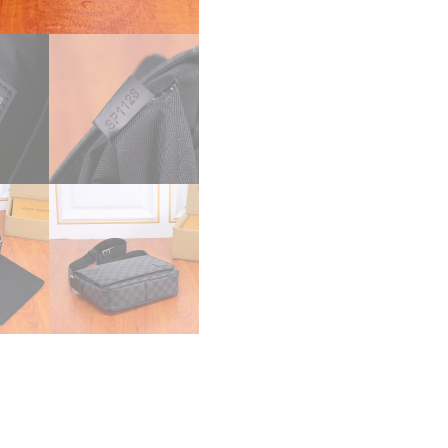
ミ
エ
グ
ラ
フ
ィ
ッ
ト
メ
ッ
セ
ン
ジ
ャ
ー
バ
ッ
グ
メ