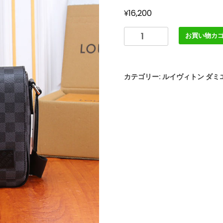
¥
16,200
ル
お買い物カ
イ
ヴ
ィ
カテゴリー:
ルイヴィトン ダミ
ト
ン
デ
ィ
ス
ト
リ
ク
ト
PM
NV3
ダ