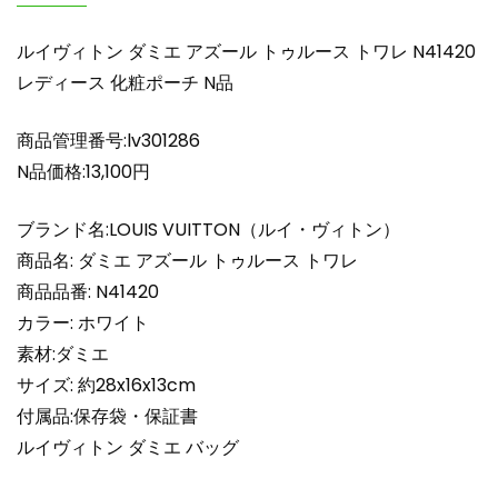
ー
ス
ルイヴィトン ダミエ アズール トゥルース トワレ N41420
ト
レディース 化粧ポーチ N品
ワ
レ
商品管理番号:lv301286
N41420
レ
N品価格:13,100円
デ
ィ
ブランド名:LOUIS VUITTON（ルイ・ヴィトン）
ー
商品名: ダミエ アズール トゥルース トワレ
ス
商品品番: N41420
化
カラー: ホワイト
粧
素材:ダミエ
ポ
ー
サイズ: 約28x16x13cm
チ
付属品:保存袋・保証書
N
ルイヴィトン ダミエ バッグ
品
個