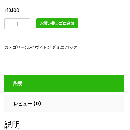
¥
13,100
ル
お買い物カゴに追加
イ
ヴ
ィ
カテゴリー:
ルイヴィトン ダミエ バッグ
ト
ン
ダ
ミ
エ
説明
ア
ズ
ー
レビュー (0)
ル
ト
ゥ
説明
ル