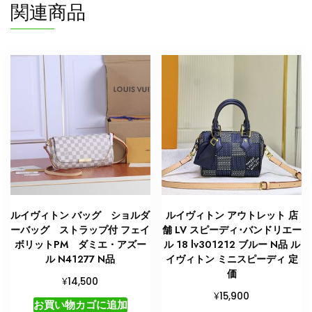
関連商品
ルイヴィトン バッグ ショルダ
ルイヴィトン アウトレット 店
ーバッグ ストラップ付 フェイ
舗 LV スピーディ･バンドリエー
ボリットPM ダミエ・アズー
ル 18 lv301212 ブルー N品 ル
ル N41277 N品
イヴィトン ミニスピーディ 定
価
¥
14,500
¥
15,900
お買い物カゴに追加