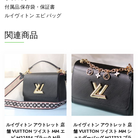
ト
付属品:保存袋・保証書
N
ルイヴィトン エピ バッグ
品
ル
関連商品
イ
ヴ
ィ
ト
ン
エ
ピ
バ
ッ
グ
人
気
個
ルイヴィトン アウトレット 店
ルイヴィトン アウトレット 店
舗 VUITTON ツイスト MM エ
舗 VUITTON ツイスト MM シ
ピ M21554 ブラック N品
ョルダーバッグ M11723 ブラ