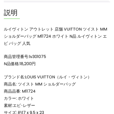
舗
VUITTON
説明
ツ
イ
ス
ルイヴィトン アウトレット 店舗 VUITTON ツイスト MM
ト
ショルダーバッグ M11724 ホワイト N品 ルイヴィトン エ
MM
ピ バッグ 人気
シ
ョ
ル
商品管理番号:lv301075
ダ
N品価格:18,200円
ー
バ
ブランド名:LOUIS VUITTON（ルイ・ヴィトン）
ッ
商品名: ツイスト MM ショルダーバッグ
グ
商品品番: M11724
M11724
カラー: ホワイト
ホ
ワ
素材:エピ･レザー
イ
サイズ: 約17 x 9.5 x 23