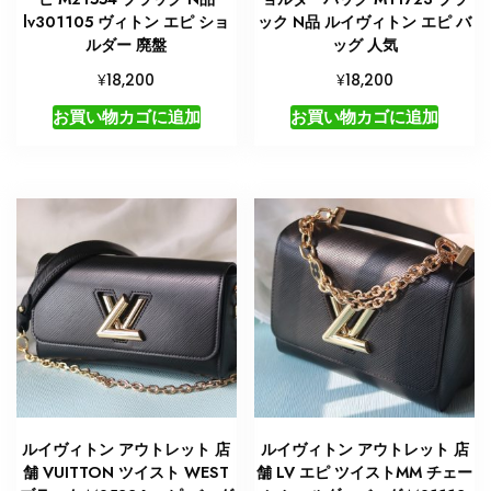
lv301105 ヴィトン エピ ショ
ック N品 ルイヴィトン エピ バ
ルダー 廃盤
ッグ 人気
¥
¥
18,200
18,200
お買い物カゴに追加
お買い物カゴに追加
ルイヴィトン アウトレット 店
ルイヴィトン アウトレット 店
舗 VUITTON ツイスト WEST
舗 LV エピ ツイストMM チェー