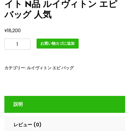
イト N品 ルイヴィトン エピ
バッグ 人気
¥
18,200
ル
お買い物カゴに追加
イ
ヴ
ィ
カテゴリー:
ルイヴィトン エピ バッグ
ト
ン
ア
ウ
ト
説明
レ
ッ
ト
レビュー (0)
店