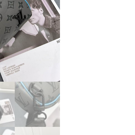
グ
ア
ヴ
ェ
ニ
ュ
ー
ス
リ
ン
グ
バ
ッ
グ
N45303
グ
レ
ー
x