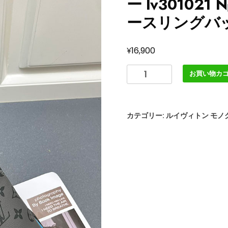
ー lv3010
ースリングバ
¥
16,900
ル
お買い物カ
イ
ヴ
ィ
カテゴリー:
ルイヴィトン モノ
ト
ン
モ
ノ
グ
ラ
ム
バ
ッ