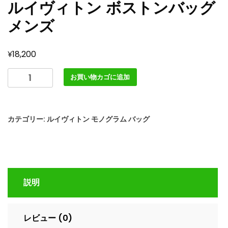
ルイヴィトン ボストンバッグ
メンズ
¥
18,200
ル
お買い物カゴに追加
イ
ヴ
ィ
カテゴリー:
ルイヴィトン モノグラム バッグ
ト
ン
キ
ー
ポ
説明
ル･
バ
ン
レビュー (0)
ド