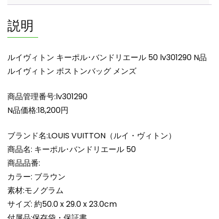
リ
エ
説明
ー
ル
50
ルイヴィトン キーポル･バンドリエール 50 lv301290 N品
lv301290
ルイヴィトン ボストンバッグ メンズ
N
品
商品管理番号:lv301290
ル
イ
N品価格:18,200円
ヴ
ィ
ブランド名:LOUIS VUITTON（ルイ・ヴィトン）
ト
商品名: キーポル･バンドリエール 50
ン
商品品番:
ボ
カラー: ブラウン
ス
素材:モノグラム
ト
ン
サイズ: 約50.0 x 29.0 x 23.0cm
バ
付属品:保存袋・保証書