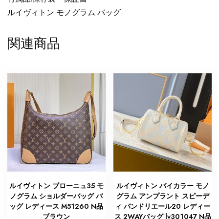
ッ
ルイヴィトン モノグラム バッグ
グ
メ
関連商品
ン
ズ
個
ルイヴィトン ブローニュ35 モ
ルイヴィトン バイカラー モノ
ノグラム ショルダーバッグ バ
グラム アンプラント スピーデ
ッグ レディース M51260 N品
ィ バンドリエール20 レディー
ブラウン
ス 2WAYバッグ lv301047 N品