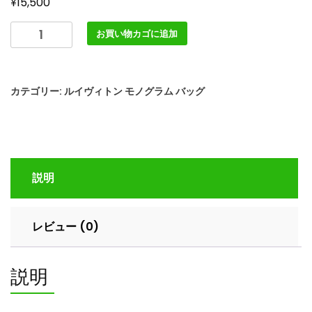
¥
15,500
ル
お買い物カゴに追加
イ
ヴ
ィ
カテゴリー:
ルイヴィトン モノグラム バッグ
ト
ン
ハ
ン
ド
説明
バ
ッ
グ
レビュー (0)
モ
ノ
グ
説明
ラ
ム・