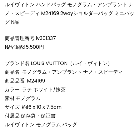
ア
ルイヴィトン ハンドバッグ モノグラム・アンプラント ナ
ン
ノ・スピーディ M24169 2wayショルダーバッグ ミニバッ
プ
グ N品
ラ
ン
ト
商品管理番号:lv301337
ナ
N品価格:15,500円
ノ・
ス
ブランド名:LOUIS VUITTON（ルイ・ヴィトン）
ピ
商品名: モノグラム・アンプラント ナノ・スピーディ
ー
商品品番: M24169
デ
カラー: ラテ ホワイト/抹茶
ィ
M24169
素材:モノグラム
2way
サイズ: 約16 x 10 x 7.5cm
シ
付属品:保存袋・保証書
ョ
ルイヴィトン モノグラム バッグ
ル
ダ