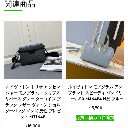
関連商品
ー
バ
ッ
グ
ミ
ニ
バ
ッ
グ
N
品
個
ルイヴィトン トリオ メッセン
ルイヴィトン モノグラム アン
ジャー モノグラム エクリプス
プラント スピーディ バンドリ
リバース グレー ターコイズ ブ
エール20 M46484 N品 ブルー
ラック レザー ヴィトン ショル
¥
15,500
ダーバッグ メンズ 男性 プレゼ
ント M11648
お買い物カゴに追加
¥
16,900