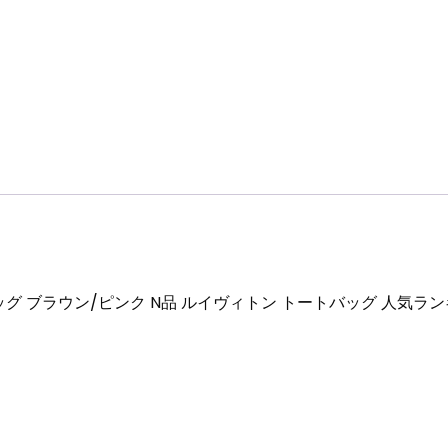
ィ
ト
ン
ト
ー
ト
バ
ッ
グ
人
気
ラ
バッグ ブラウン/ピンク N品 ルイヴィトン トートバッグ 人気ラ
ン
キ
ン
グ
個