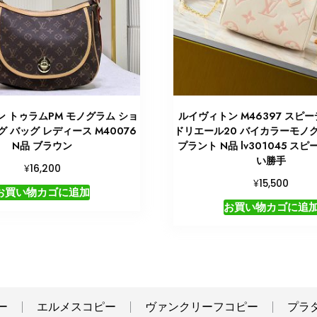
 トゥラムPM モノグラム ショ
ルイヴィトン M46397 スピ
 バッグ レディース M40076
ドリエール20 バイカラーモノ
N品 ブラウン
プラント N品 lv301045 スピ
い勝手
¥
16,200
¥
15,500
お買い物カゴに追加
お買い物カゴに追
ー
エルメスコピー
ヴァンクリーフコピー
プラ