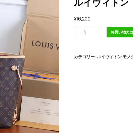
ルイヴィトン
¥
16,200
ル
お買い物カ
イ
ヴ
ィ
カテゴリー:
ルイヴィトン モノ
ト
ン
モ
ノ
グ
ラ
ム
ネ
ヴ
ァ
ー