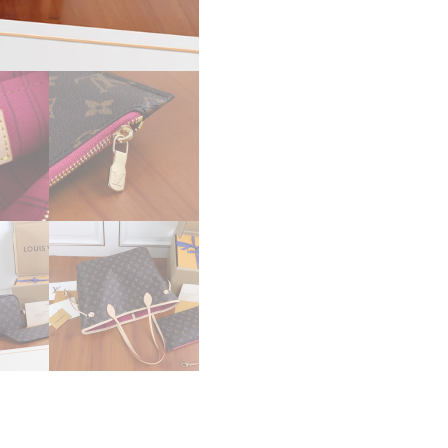
フ
ル
MM
M41178
バ
ッ
グ
ブ
ラ
ウ
ン/
ピ
ン
ク
N
品
ル
イ
ヴ