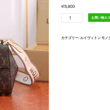
¥
15,900
ル
お買い物カ
イ
ヴ
ィ
カテゴリー:
ルイヴィトン モノ
ト
ン
ハ
ン
ド
バ
ッ
グ
モ
ノ
グ
ラ