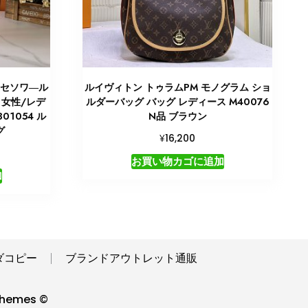
クセソワ―ル
ルイヴィトン トゥラムPM モノグラム ショ
 女性/レデ
ルダーバッグ バッグ レディース M40076
01054 ル
N品 ブラウン
グ
¥
16,200
お買い物カゴに追加
加
ダコピー
ブランドアウトレット通販
hemes ©