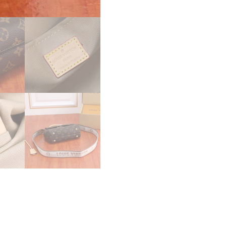
ム
ク
リ
ュ
ニ
ー
MINI
ブ
ラ
ウ
ン
M46055
2way
LOUIS
VUITTON
N
品
個