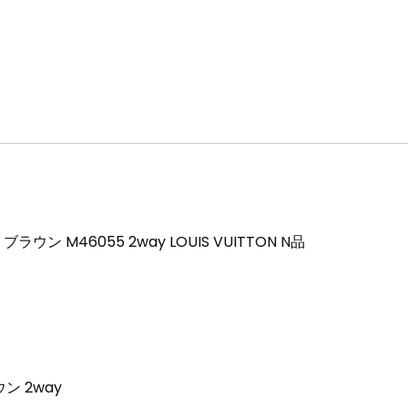
ン M46055 2way LOUIS VUITTON N品
ン 2way