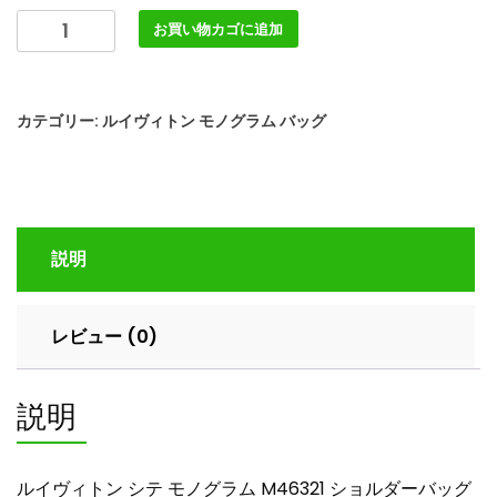
ル
お買い物カゴに追加
イ
ヴ
ィ
カテゴリー:
ルイヴィトン モノグラム バッグ
ト
ン
シ
テ
モ
説明
ノ
グ
ラ
レビュー (0)
ム
M46321
シ
説明
ョ
ル
ダ
ルイヴィトン シテ モノグラム M46321 ショルダーバッグ