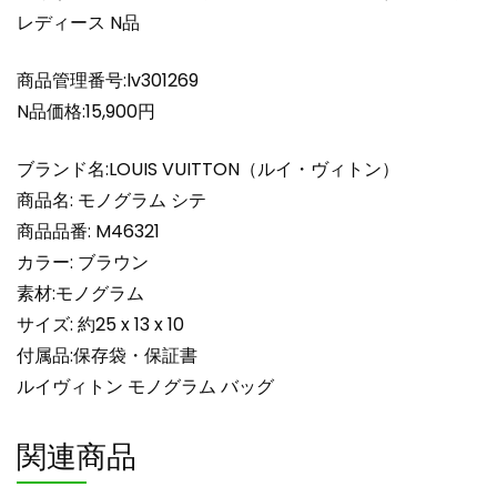
ー
レディース N品
バ
ッ
商品管理番号:lv301269
グ
レ
N品価格:15,900円
デ
ィ
ブランド名:LOUIS VUITTON（ルイ・ヴィトン）
ー
商品名: モノグラム シテ
ス
商品品番: M46321
N
カラー: ブラウン
品
素材:モノグラム
個
サイズ: 約25 x 13 x 10
付属品:保存袋・保証書
ルイヴィトン モノグラム バッグ
関連商品