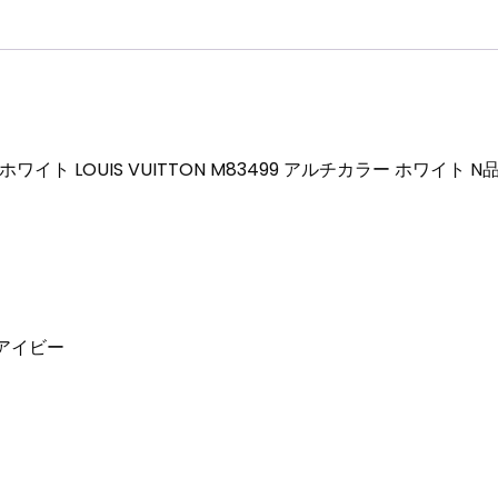
カ
ラ
ー
ホ
ワ
イ
 LOUIS VUITTON M83499 アルチカラー ホワイト N
ト
N
品
個
アイビー