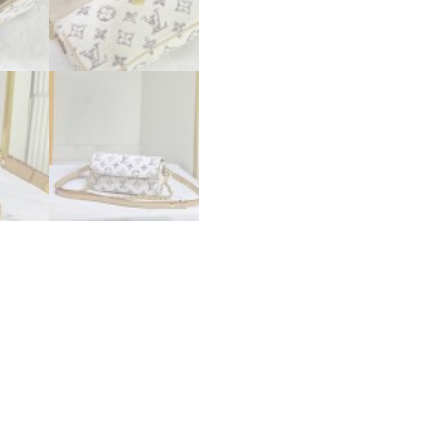
デ
ィ
ー
ス
モ
ノ
グ
ラ
ム
ホ
ワ
イ
ト
LOUIS
VUITTON
M83499
ア
ル
チ