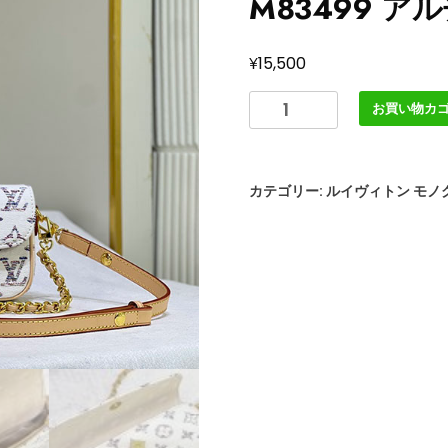
M83499 ア
¥
15,500
ル
お買い物カ
イ
ヴ
ィ
カテゴリー:
ルイヴィトン モノ
ト
ン
シ
ョ
ル
ダ
ー
バ
ッ
グ
レ