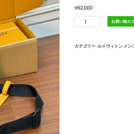
¥
62,000
逸
お買い物カ
品
ル
イ
カテゴリー:
ルイヴィトン メン
ヴ
ィ
ト
ン
M12518
ゲ
ッ
ト
ア
ウ
ェ
イ･