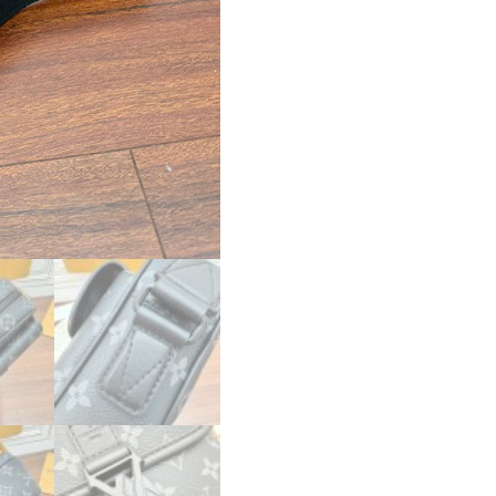
メ
ッ
セ
ン
ジ
ャ
ー
LOUIS
VUITTON
メ
ン
ズ
バ
ッ
グ
個