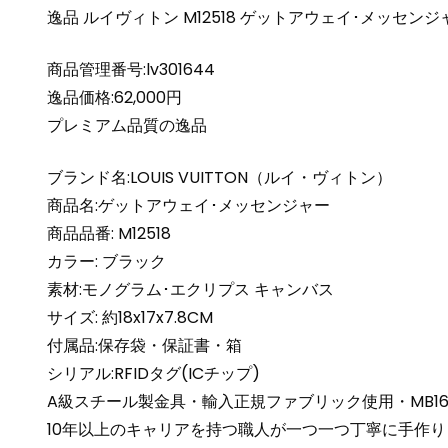
逸品 ルイヴィトン M12518 ゲットアウェイ･メッセンジャー 
商品管理番号:lv301644
逸品価格:62,000円
プレミアム品質の逸品
ブランド名:LOUIS VUITTON（ルイ・ヴィトン）
商品名:ゲットアウェイ･メッセンジャー
商品品番: M12518
カラー: ブラック
素材:モノグラム･エクリプス キャンバス
サイズ: 約18x17x7.8CM
付属品:保存袋・保証書・箱
シリアル:RFIDタグ(ICチップ)
A級スチール製金具・輸入正規ファブリック使用・MB16
10年以上のキャリアを持つ職人が一つ一つ丁寧に手作り