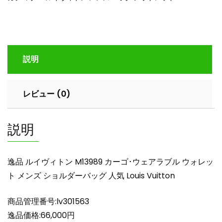
ヴ
ィ
ト
ン
M13989
説明
カ
ー
ゴ･
レビュー (0)
ウ
ェ
ア
説明
ラ
ブ
ル
逸品 ルイヴィトン M13989 カーゴ･ウェアラブル ウォレッ
ウ
ト メンズ ショルダーバッグ 人気 Louis Vuitton
ォ
レ
商品管理番号:lv301563
ッ
ト
逸品価格:66,000円