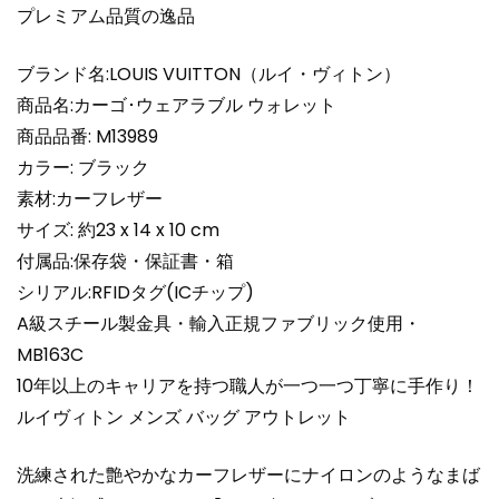
メ
プレミアム品質の逸品
ン
ズ
ブランド名:LOUIS VUITTON（ルイ・ヴィトン）
シ
商品名:カーゴ･ウェアラブル ウォレット
ョ
商品品番: M13989
ル
カラー: ブラック
ダ
ー
素材:カーフレザー
バ
サイズ: 約23 x 14 x 10 cm
ッ
付属品:保存袋・保証書・箱
グ
シリアル:RFIDタグ(ICチップ)
人
A級スチール製金具・輸入正規ファブリック使用・
気
MB163C
Louis
Vuitton
10年以上のキャリアを持つ職人が一つ一つ丁寧に手作り！
個
ルイヴィトン メンズ バッグ アウトレット
洗練された艶やかなカーフレザーにナイロンのようなまば