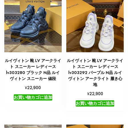
ー
カ
ー
レ
デ
ィ
ー
ス
個
ルイヴィトン 靴 LV アークライ
ルイヴィトン 靴 LV アークライ
ト スニーカー レディース
ト スニーカー レディース
lv303280 ブラック N品 ルイ
lv303292 パープル N品 ルイ
ヴィトン スニーカー 値段
ヴィトン アークライト 履き心
地
¥
22,900
¥
22,900
お買い物カゴに追加
お買い物カゴに追加