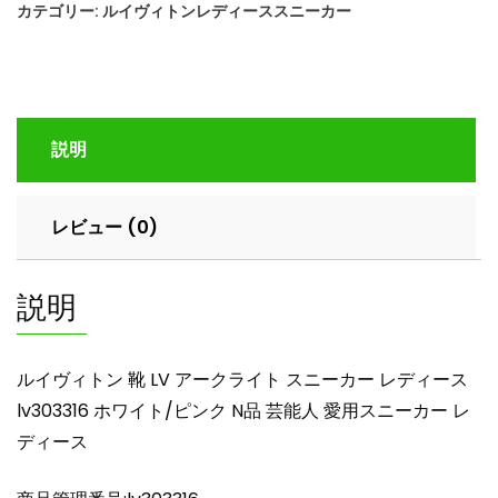
カテゴリー:
ルイヴィトンレディーススニーカー
ト
ン
靴
LV
ア
説明
ー
ク
ラ
レビュー (0)
イ
ト
ス
説明
ニ
ー
カ
ルイヴィトン 靴 LV アークライト スニーカー レディース
ー
lv303316 ホワイト/ピンク N品 芸能人 愛用スニーカー レ
レ
ディース
デ
ィ