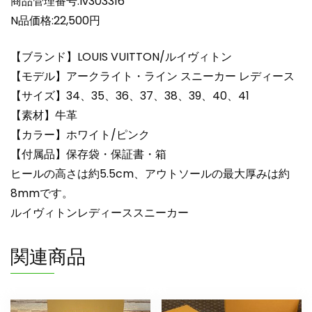
ー
商品管理番号:lv303316
ス
N品価格:22,500円
lv303316
ホ
【ブランド】LOUIS VUITTON/ルイヴィトン
ワ
【モデル】アークライト・ライン スニーカー レディース
イ
【サイズ】34、35、36、37、38、39、40、41
ト/
【素材】牛革
ピ
ン
【カラー】ホワイト/ピンク
ク
【付属品】保存袋・保証書・箱
N
ヒールの高さは約5.5cm、アウトソールの最大厚みは約
品
8mmです。
芸
ルイヴィトンレディーススニーカー
能
人
関連商品
愛
用
ス
ニ