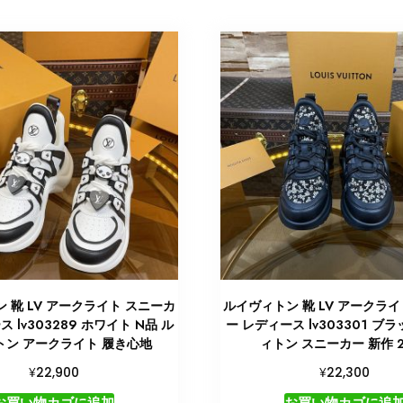
 靴 LV アークライト スニーカ
ルイヴィトン 靴 LV アークライ
 lv303289 ホワイト N品 ル
ー レディース lv303301 ブラ
トン アークライト 履き心地
ィトン スニーカー 新作 2
¥
¥
22,900
22,300
お買い物カゴに追加
お買い物カゴに追