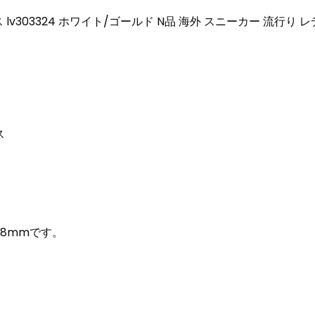
lv303324 ホワイト/ゴールド N品 海外 スニーカー 流行り 
ス
約8mmです。