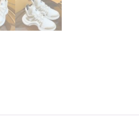
品
海
外
ス
ニ
ー
カ
ー
流
行
り
レ
デ
ィ
ー
ス
個