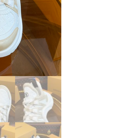
ニ
ー
カ
ー
レ
デ
ィ
ー
ス
lv303324
ホ
ワ
イ
ト/
ゴ
ー
ル
ド
N