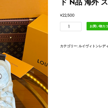
ド N品 海外
¥
22,500
ル
お買い物カ
イ
ヴ
ィ
カテゴリー:
ルイヴィトンレデ
ト
ン
靴
LV
ア
ー
ク
ラ
イ
ト
ス