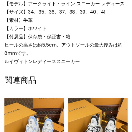
ホ
【モデル】アークライト・ライン スニーカー レディース
ワ
【サイズ】34、35、36、37、38、39、40、41
イ
【素材】牛革
ト
【カラー】ホワイト
N
品
【付属品】保存袋・保証書・箱
ス
ヒールの高さは約5.5cm、アウトソールの最大厚みは約
ニ
8mmです。
ー
ルイヴィトンレディーススニーカー
カ
ー
関連商品
レ
デ
ィ
ー
ス
人
気
30