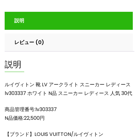
LV
ア
説明
ー
ク
ラ
レビュー (0)
イ
ト
ス
説明
ニ
ー
カ
ルイヴィトン 靴 LV アークライト スニーカー レディース
ー
lv303337 ホワイト N品 スニーカー レディース 人気 30代
レ
デ
商品管理番号:lv303337
ィ
ー
N品価格:22,500円
ス
lv303337
【ブランド】LOUIS VUITTON/ルイヴィトン