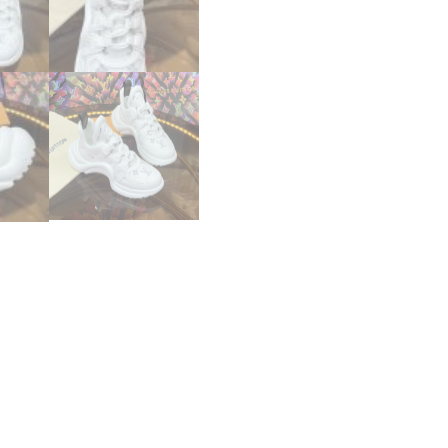
ニ
ー
カ
ー
レ
デ
ィ
ー
ス
lv30350
ホ
ワ
イ
ト
N
品
白
ス
ニ