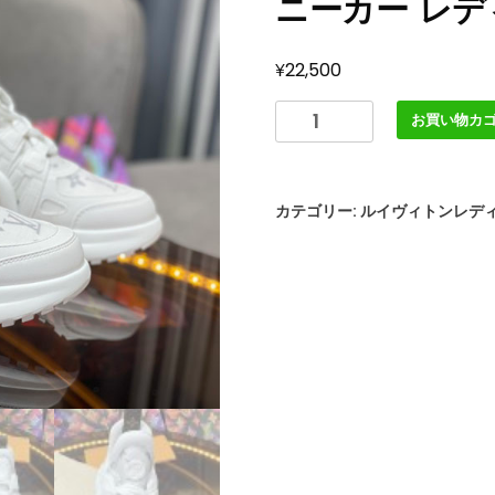
ニーカー レデ
¥
22,500
ル
お買い物カ
イ
ヴ
ィ
カテゴリー:
ルイヴィトンレデ
ト
ン
靴
LV
ア
ー
ク
ラ
イ
ト
ス