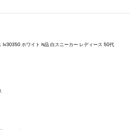
ー
カ
ー
レ
デ
ィ
lv30350 ホワイト N品 白スニーカー レディース 50代
ー
ス
50
代
個
ス