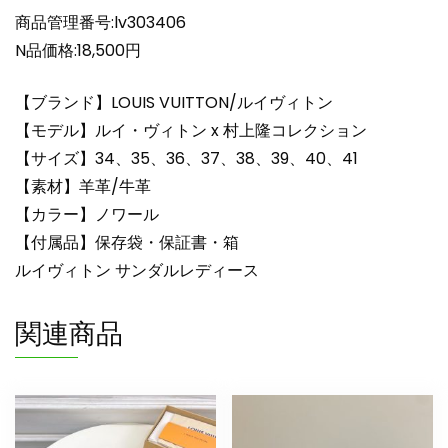
ン
商品管理番号:lv303406
フ
N品価格:18,500円
ラ
ッ
【ブランド】LOUIS VUITTON/ルイヴィトン
ト
【モデル】ルイ・ヴィトン x 村上隆コレクション
ミ
【サイズ】34、35、36、37、38、39、40、41
ュ
【素材】羊革/牛革
ー
ル
【カラー】ノワール
lv303406
【付属品】保存袋・保証書・箱
ル
ルイヴィトン サンダルレディース
イ
ヴ
関連商品
ィ
ト
ン
村
上