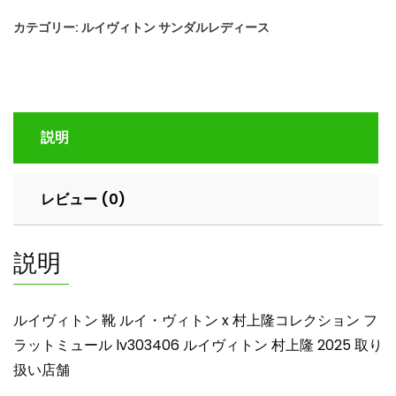
ィ
カテゴリー:
ルイヴィトン サンダルレディース
ト
ン
靴
ル
イ・
説明
ヴ
ィ
ト
レビュー (0)
ン
x
村
説明
上
隆
コ
ルイヴィトン 靴 ルイ・ヴィトン x 村上隆コレクション フ
レ
ラットミュール lv303406 ルイヴィトン 村上隆 2025 取り
ク
扱い店舗
シ
ョ