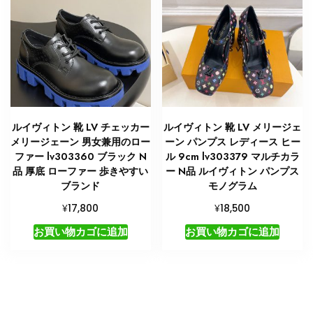
ルイヴィトン 靴 LV チェッカー
ルイヴィトン 靴 LV メリージェ
メリージェーン 男女兼用のロー
ーン パンプス レディース ヒー
ファー lv303360 ブラック N
ル 9cm lv303379 マルチカラ
品 厚底 ローファー 歩きやすい
ー N品 ルイヴィトン パンプス
ブランド
モノグラム
¥
¥
17,800
18,500
お買い物カゴに追加
お買い物カゴに追加