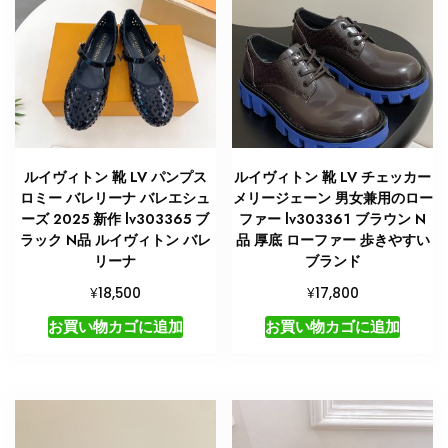
隆
2025
取
り
扱
い
店
舗
ルイヴィトン 靴 LV パンプス
ルイヴィトン 靴 LV チェッカー
個
ロミー バレリーナ バレエシュ
メリージェーン 男女兼用のロー
ーズ 2025 新作 lv303365 ブ
ファー lv303361 ブラウン N
ラック N品 ルイヴィトン バレ
品 厚底 ローファー 歩きやすい
リーナ
ブランド
¥
¥
18,500
17,800
お買い物カゴに追加
お買い物カゴに追加