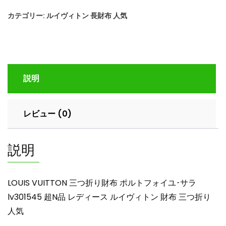
つ
カテゴリー:
ルイヴィトン 長財布 人気
折
り
財
布
ポ
説明
ル
ト
フ
レビュー (0)
ォ
イ
ユ･
説明
サ
ラ
lv301545
LOUIS VUITTON 三つ折り財布 ポルトフォイユ･サラ
超
lv301545 超N品 レディース ルイヴィトン 財布 三つ折り
N
人気
品
レ