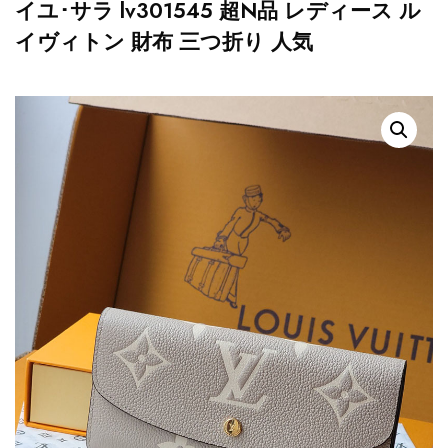
イユ･サラ lv301545 超N品 レディース ル
イヴィトン 財布 三つ折り 人気