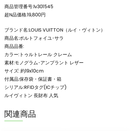
デ
商品管理番号:lv301545
ィ
超N品価格:19,800円
ー
ス
ブランド名:LOUIS VUITTON（ルイ・ヴィトン）
ル
商品名:ポルトフォイユ･サラ
イ
商品品番:
ヴ
カラー:トゥルトレール クレーム
ィ
ト
素材:モノグラム･アンプラント レザー
ン
サイズ: 約19x10cm
財
付属品:保存袋・保証書・箱
布
シリアル:RFIDタグ(ICチップ)
三
ルイヴィトン 長財布 人気
つ
折
関連商品
り
人
気