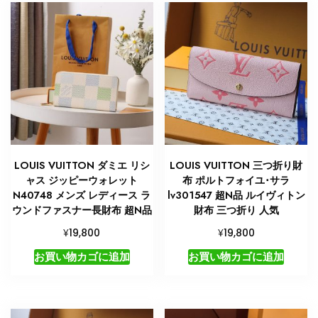
個
LOUIS VUITTON ダミエ リシ
LOUIS VUITTON 三つ折り財
ャス ジッピーウォレット
布 ポルトフォイユ･サラ
N40748 メンズ レディース ラ
lv301547 超N品 ルイヴィトン
ウンドファスナー長財布 超N品
財布 三つ折り 人気
¥
¥
19,800
19,800
お買い物カゴに追加
お買い物カゴに追加