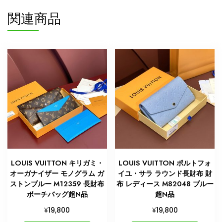
関連商品
LOUIS VUITTON キリガミ・
LOUIS VUITTON ポルトフォ
オーガナイザー モノグラム ガ
イユ・サラ ラウンド長財布 財
ストンブルー M12359 長財布
布 レディース M82048 ブルー
ポーチバッグ超N品
超N品
¥
¥
19,800
19,800