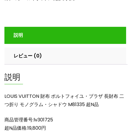
ポ
ル
ト
フ
ォ
説明
イ
ユ・
ブ
レビュー (0)
ラ
ザ
長
説明
財
布
二
LOUIS VUITTON 財布 ポルトフォイユ・ブラザ 長財布 二
つ
つ折り モノグラム・シャドウ M81335 超N品
折
り
商品管理番号:lv301725
モ
ノ
超N品価格:19,800円