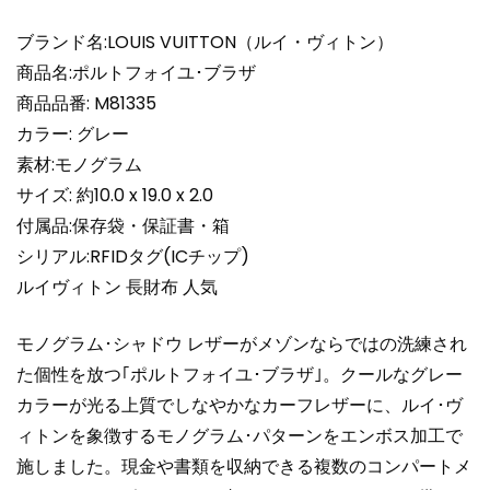
グ
ラ
ブランド名:LOUIS VUITTON（ルイ・ヴィトン）
ム・
商品名:ポルトフォイユ･ブラザ
シ
商品品番: M81335
ャ
カラー: グレー
ド
素材:モノグラム
ウ
M81335
サイズ: 約10.0 x 19.0 x 2.0
超
付属品:保存袋・保証書・箱
N
シリアル:RFIDタグ(ICチップ)
品
ルイヴィトン 長財布 人気
個
モノグラム･シャドウ レザーがメゾンならではの洗練され
た個性を放つ｢ポルトフォイユ･ブラザ｣。クールなグレー
カラーが光る上質でしなやかなカーフレザーに、ルイ･ヴ
ィトンを象徴するモノグラム･パターンをエンボス加工で
施しました。現金や書類を収納できる複数のコンパートメ