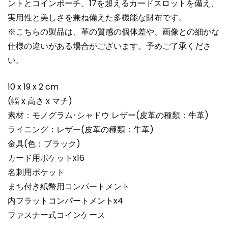
ントとコインポーチ、17を超えるカードスロットを備え、
実用性と美しさを兼ね備えた多機能な財布です。
※こちらの製品は、革の質感の個体差や、画像との細かな
仕様の違いがある場合がございます。予めご了承くださ
い。
10 x 19 x 2 cm
(幅 x 高さ x マチ)
素材：モノグラム･シャドウ レザー(皮革の種類：牛革)
ライニング：レザー(皮革の種類：牛革)
金具(色：ブラック)
カード用ポケットx16
名刺用ポケット
まち付き紙幣用コンパートメント
内フラットコンパートメントx4
ファスナー式コインケース