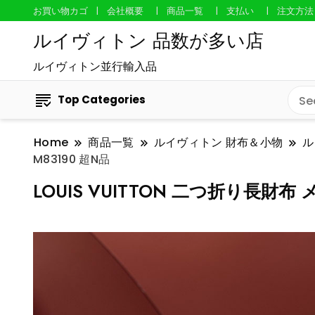
お買い物カゴ
会社概要
商品一覧
支払い
注文方法
ルイヴィトン 品数が多い店
ルイヴィトン並行輸入品
Top Categories
Home
商品一覧
ルイヴィトン 財布＆小物
ル
M83190 超N品
LOUIS VUITTON 二つ折り長財布 メ