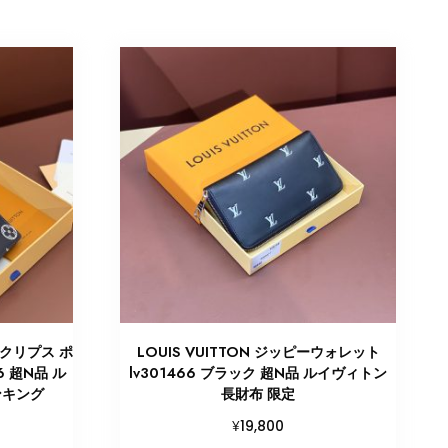
エクリプス ポ
LOUIS VUITTON ジッピーウォレット
6 超N品 ル
lv301466 ブラック 超N品 ルイヴィトン
ンキング
長財布 限定
¥
19,800