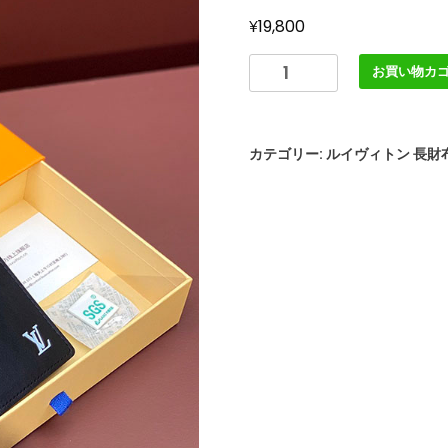
¥
19,800
LOUIS
お買い物カ
VUITTON
二
つ
カテゴリー:
ルイヴィトン 長財
折
り
長
財
布
メ
ン
ズ
LOUIS
VUITTON
Wallet
ブ