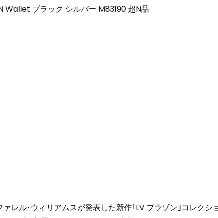
N Wallet ブラック シルバー M83190 超N品
ファレル･ウィリアムスが発表した新作｢LV ブラゾン｣コレクシ