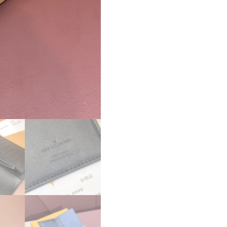
ラ
ッ
ク
シ
ル
バ
ー
M83190
超
N
品
個