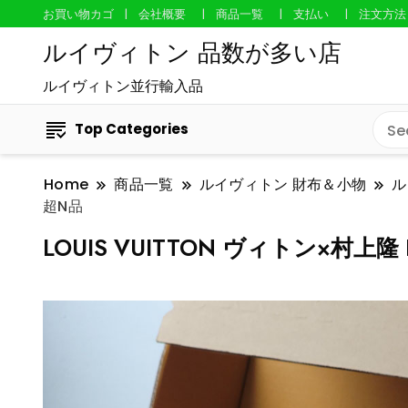
お買い物カゴ
会社概要
商品一覧
支払い
注文方法
ルイヴィトン 品数が多い店
ルイヴィトン並行輸入品
Top Categories
Home
商品一覧
ルイヴィトン 財布＆小物
ル
超N品
LOUIS VUITTON ヴィトン×村上