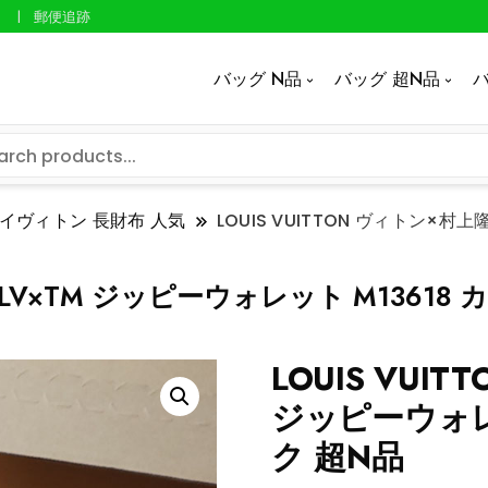
郵便追跡
バッグ N品
バッグ 超N品
バ
イヴィトン 長財布 人気
LOUIS VUITTON ヴィトン×村
隆 LV×TM ジッピーウォレット M1361
LOUIS VUI
ジッピーウォレ
ク 超N品