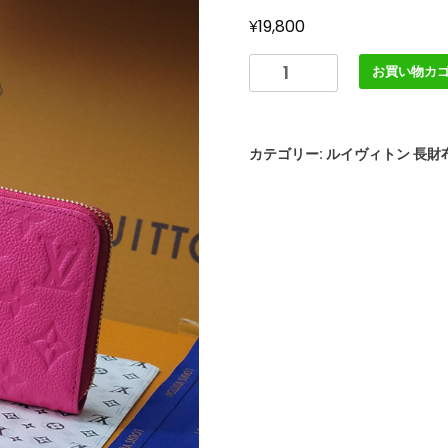
¥
19,800
LOUIS
お買い物カ
VUITTON
ヴ
ィ
カテゴリー:
ルイヴィトン 長財
ト
ン
×
村
上
隆
LV×TM
ジ
ッ
ピ
ー
ウ