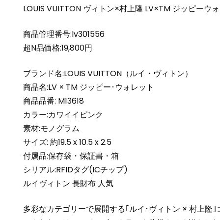
LOUIS VUITTON ヴィトン×村上隆 LV×TM ジッピーウ
商品管理番号:lv301556
超N品価格:19,800円
ブランド名:LOUIS VUITTON（ルイ・ヴィトン）
商品名:LV × TM ジッピー･ウォレット
商品品番: M13618
カラー:カワイイピンク
素材:モノグラム
サイズ: 約19.5 x 10.5 x 2.5
付属品:保存袋・保証書・箱
シリアル:RFIDタグ(ICチップ)
ルイヴィトン 長財布 人気
多彩なカテゴリーで展開する｢ルイ･ヴィトン × 村上隆