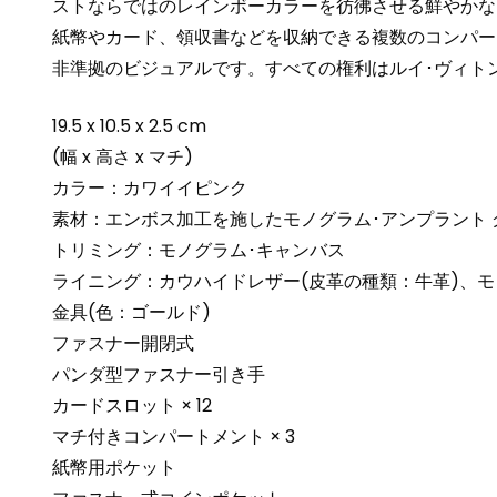
ストならではのレインボーカラーを彷彿させる鮮やかな
紙幣やカード、領収書などを収納できる複数のコンパー
非準拠のビジュアルです。すべての権利はルイ･ヴィト
19.5 x 10.5 x 2.5 cm
(幅 x 高さ x マチ)
カラー：カワイイピンク
素材：エンボス加工を施したモノグラム･アンプラント 
トリミング：モノグラム･キャンバス
ライニング：カウハイドレザー(皮革の種類：牛革)、モ
金具(色：ゴールド)
ファスナー開閉式
パンダ型ファスナー引き手
カードスロット × 12
マチ付きコンパートメント × 3
紙幣用ポケット