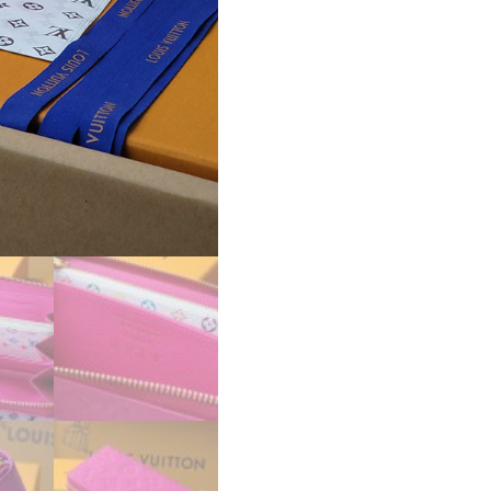
ォ
レ
ッ
ト
M13618
カ
ワ
イ
イ
ピ
ン
ク
超
N
品
個