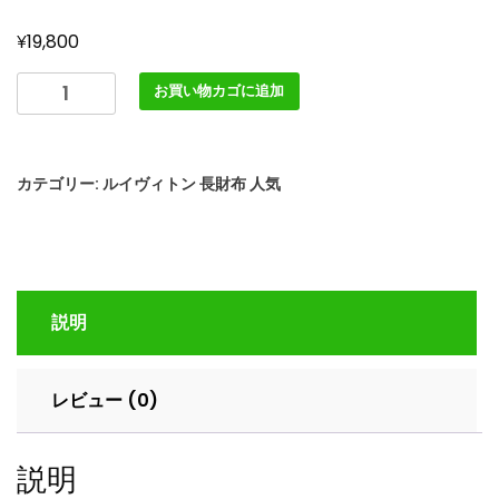
¥
19,800
LOUIS
お買い物カゴに追加
VUITTON
ポ
ル
カテゴリー:
ルイヴィトン 長財布 人気
ト
フ
ォ
イ
ユ･
説明
ブ
ラ
ザ
レビュー (0)
NM
M83126
ブ
説明
ラ