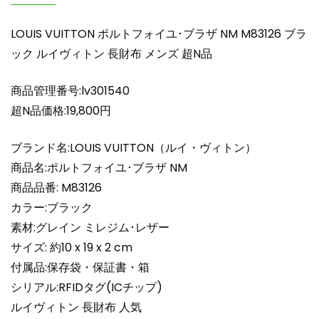
ッ
ク
LOUIS VUITTON ポルトフォイユ･ブラザ NM M83126 ブラ
ル
ック ルイヴィトン 長財布 メンズ 超N品
イ
ヴ
商品管理番号:lv301540
ィ
ト
超N品価格:19,800円
ン
長
ブランド名:LOUIS VUITTON（ルイ・ヴィトン）
財
商品名:ポルトフォイユ･ブラザ NM
布
商品品番: M83126
メ
カラー:ブラック
ン
素材:グレイン ミレジム･レザー
ズ
超
サイズ: 約10 x 19 x 2 cm
N
付属品:保存袋・保証書・箱
品
シリアル:RFIDタグ(ICチップ)
個
ルイヴィトン 長財布 人気