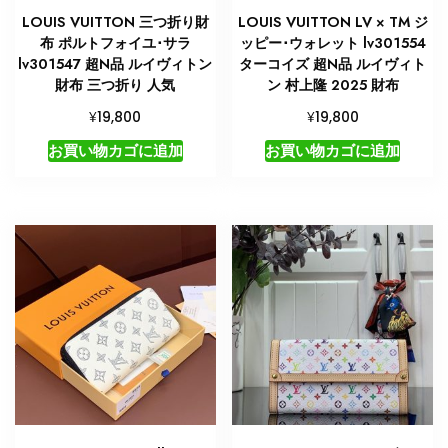
LOUIS VUITTON 三つ折り財
LOUIS VUITTON LV × TM ジ
布 ポルトフォイユ･サラ
ッピー･ウォレット lv301554
lv301547 超N品 ルイヴィトン
ターコイズ 超N品 ルイヴィト
財布 三つ折り 人気
ン 村上隆 2025 財布
¥
¥
19,800
19,800
お買い物カゴに追加
お買い物カゴに追加